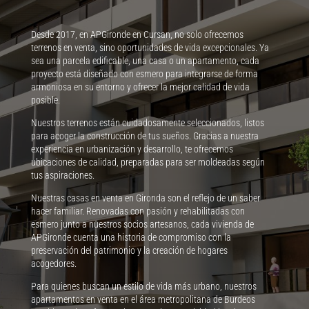
Desde 2017, en APGironde en Cursan, no solo ofrecemos
terrenos en venta, sino oportunidades de vida excepcionales. Ya
sea una parcela edificable, una casa o un apartamento, cada
proyecto está diseñado con esmero para integrarse de forma
armoniosa en su entorno y ofrecer la mejor calidad de vida
posible.
Nuestros terrenos están cuidadosamente seleccionados, listos
para acoger la construcción de tus sueños. Gracias a nuestra
experiencia en urbanización y desarrollo, te ofrecemos
ubicaciones de calidad, preparadas para ser moldeadas según
tus aspiraciones.
Nuestras casas en venta en Gironda son el reflejo de un saber
hacer familiar. Renovadas con pasión y rehabilitadas con
esmero junto a nuestros socios artesanos, cada vivienda de
APGironde cuenta una historia de compromiso con la
preservación del patrimonio y la creación de hogares
acogedores.
Para quienes buscan un estilo de vida más urbano, nuestros
apartamentos en venta en el área metropolitana de Burdeos